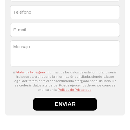
El
titular de la página
informa que los datos de este formulario serán
tratados para ofrecerle la información solicitada, siendo la base
legal del tratamiento el consentimiento otorgado por el usuario. No
se cederán datos a terceros. Puede ejercer los derechos como se
explica en la
Política de Privacidad
.