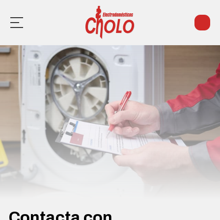
Inicio
Piezas de electrodomésticos
Reparación de electrodomésticos
Contacto
¿Necesitas ayuda?
Llámanos: 982 217 526
Contacta con