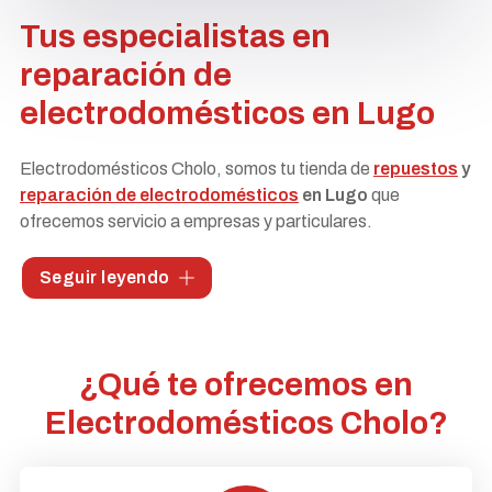
Tus especialistas en
reparación de
electrodomésticos en Lugo
Electrodomésticos Cholo, somos tu tienda de
repuestos
y
reparación de electrodomésticos
en Lugo
que
ofrecemos servicio a empresas y particulares.
Contamos con un equipo de profesionales con años de
Seguir leyendo
experiencia que ofrecen soluciones personalizadas a todo
tipo de necesidades. Además, nuestro compromiso con la
calidad y profesionalidad está respaldado por los
certificados ISO 9001 y 14001
, con los que hemos sido
¿Qué te ofrecemos en
reconocidos. ¡Visítanos y experimenta el servicio de
Electrodomésticos Cholo?
calidad que nos define!