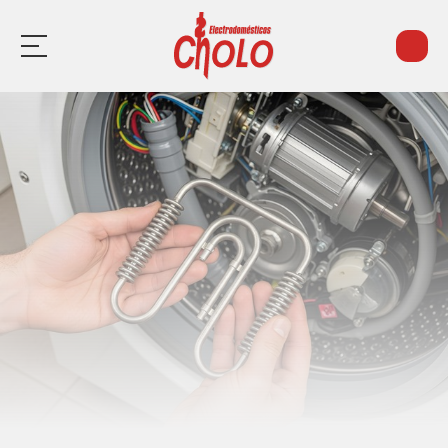
Inicio
Piezas de electrodomésticos
Reparación de electrodomésticos
Contacto
¿Necesitas ayuda?
Llámanos: 982 217 526