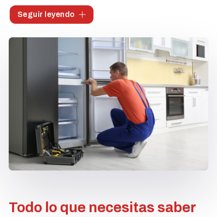
Uno de nuestros servicios estrella es la reparación de
Seguir leyendo
calderas y calentadores Junkers, respaldado por un
equipo técnico altamente capacitado.
Trabajamos con una amplia gama de marcas para
ofrecer un servicio integral.
Brindamos soluciones rápidas y efectivas.
Todo lo que necesitas saber